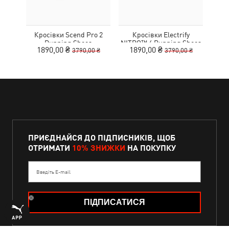
Кросівки Scend Pro 2
Кросівки Electrify
Running Shoes
NITRO™ 4 Running Shoes
MOT
1890,00 ₴
1890,00 ₴
9
3790,00 ₴
3790,00 ₴
Youth
ПРИЄДНАЙСЯ ДО ПІДПИСНИКІВ, ЩОБ
ОТРИМАТИ
10% ЗНИЖКИ
НА ПОКУПКУ
Введіть E-mail
ПІДПИСАТИСЯ