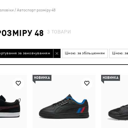
оловіки / Автоспорт розміру 48
РОЗМІРУ 48
3
ТОВАРИ
ортування за замовчуванням
Ціною: за збільшенням
Ціною: з
НОВИНКА
НОВИНКА