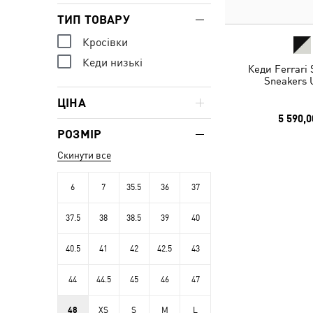
ТИП ТОВАРУ
Кросівки
Кеди низькі
Кеди Ferrari
Sneakers 
ЦІНА
5 590,0
РОЗМІР
Скинути все
6
7
35.5
36
37
37.5
38
38.5
39
40
40.5
41
42
42.5
43
44
44.5
45
46
47
48
XS
S
M
L