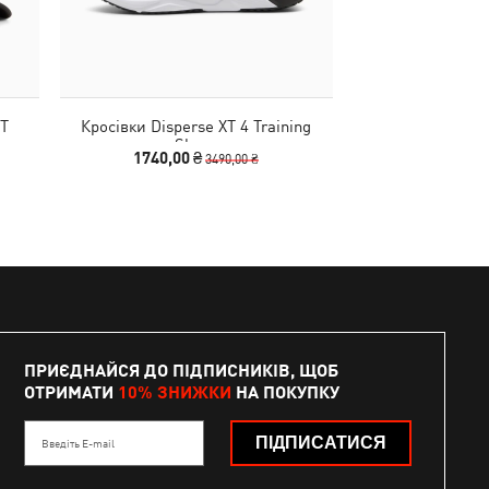
T
Кросівки Disperse XT 4 Training
Кросівки Flare 
Shoes
Shoes
1740,00 ₴
3990
3490,00 ₴
ПРИЄДНАЙСЯ ДО ПІДПИСНИКІВ, ЩОБ
ОТРИМАТИ
10% ЗНИЖКИ
НА ПОКУПКУ
ПІДПИСАТИСЯ
Введіть E-mail