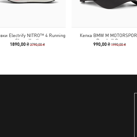
івки Electrify NITRO™ 4 Running
Кепка BMW M MOTORSPOR
Shoes Youth
Baseball Cap
1890,00 ₴
990,00 ₴
3790,00 ₴
1990,00 ₴