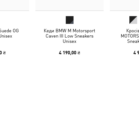
 Suede OG
Кеди BMW M Motorsport
Кросі
Unisex
Caven III Low Sneakers
MOTORSP
Unisex
Sneak
0 ₴
4 190,00 ₴
4 