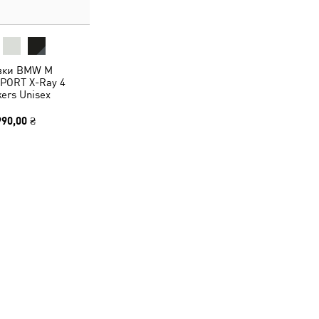
вки BMW M
ORT X-Ray 4
ers Unisex
990,00 ₴