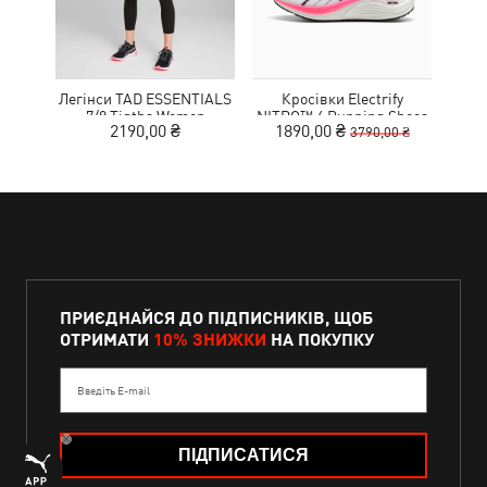
Легінси TAD ESSENTIALS
Кросівки Electrify
7/8 Tigths Women
NITRO™ 4 Running Shoes
MOT
2190,00 ₴
1890,00 ₴
3790,00 ₴
Youth
ПРИЄДНАЙСЯ ДО ПІДПИСНИКІВ, ЩОБ
ОТРИМАТИ
10% ЗНИЖКИ
НА ПОКУПКУ
Введіть E-mail
ПІДПИСАТИСЯ