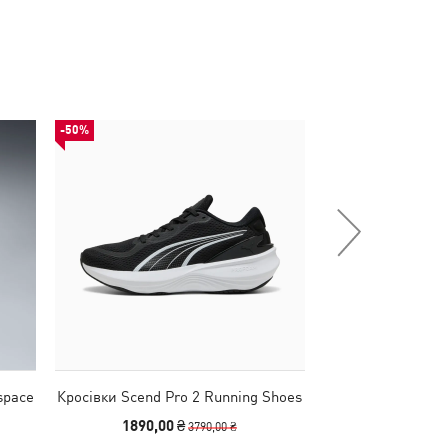
-50%
НОВИНКА
space
Кросівки Scend Pro 2 Running Shoes
Футболка Dylan 
Tee
1890,00 ₴
2190
3790,00 ₴