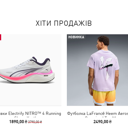
ХІТИ ПРОДАЖІВ
НОВИНКА
івки Electrify NITRO™ 4 Running
Футболка LaFrancé Heem Aero
Shoes Youth
Oversized Tee Men
1890,00 ₴
2490,00 ₴
3790,00 ₴