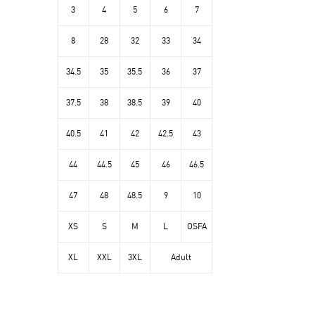
3
4
5
6
7
8
28
32
33
34
34.5
35
35.5
36
37
37.5
38
38.5
39
40
40.5
41
42
42.5
43
44
44.5
45
46
46.5
47
48
48.5
9
10
XS
S
M
L
OSFA
XL
XXL
3XL
Adult