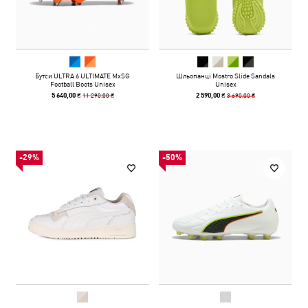
Бутси ULTRA 6 ULTIMATE MxSG
Шльопанці Mostro Slide Sandals
Football Boots Unisex
Unisex
11 290,00 ₴
3 690,00 ₴
5 640,00 ₴
2 590,00 ₴
-29%
-50%