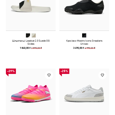
Шльопанці Leadcat 2.0 Suede OG
Кросівки Mostro Icons Sneakers
Slides
Unisex
2 590,00 ₴
6 990,00 ₴
1 840,00 ₴
3 490,00 ₴
-29%
-25%