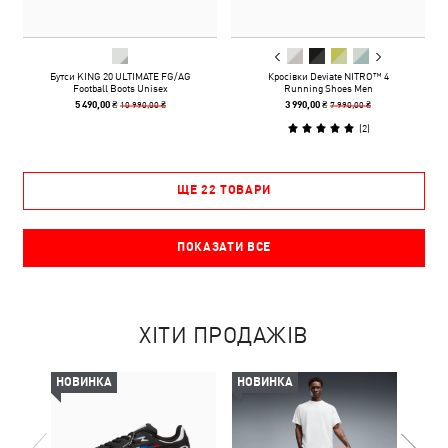
Бутси KING 20 ULTIMATE FG/AG
Кросівки Deviate NITRO™ 4
Football Boots Unisex
Running Shoes Men
10 990,00 ₴
7 990,00 ₴
5 490,00 ₴
3 990,00 ₴
(
2
)
ЩЕ 22 ТОВАРИ
ПОКАЗАТИ ВСЕ
ХІТИ ПРОДАЖІВ
НОВИНКА
НОВИНКА
НОВ