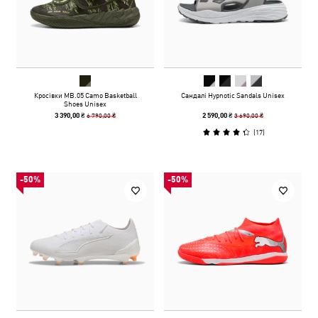
Кросівки MB.05 Camo Basketball
Сандалі Hypnotic Sandals Unisex
Shoes Unisex
6 790,00 ₴
3 690,00 ₴
3 390,00 ₴
2 590,00 ₴
(
17
)
-50%
-50%