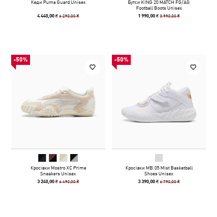
Кеди Puma Guard Unisex
Бутси KING 20 MATCH FG/AG
Football Boots Unisex
6 290,00 ₴
3 990,00 ₴
4 440,00 ₴
1 990,00 ₴
-50%
-50%
Кросівки Mostro XC Prime
Кросівки MB.05 Mist Basketball
Sneakers Unisex
Shoes Unisex
6 490,00 ₴
6 790,00 ₴
3 240,00 ₴
3 390,00 ₴