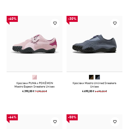
-40%
-30%
Кросівки PUMA x POKÉMON
Кросівки Mostro Unlined Sneakers
Mostro Espeon Sneakers Unisex
Unisex
7 290,00 ₴
6 690,00 ₴
4 390,00 ₴
4 690,00 ₴
-64%
-50%