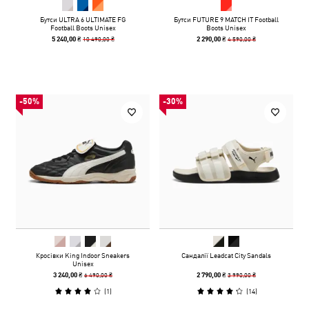
Бутси ULTRA 6 ULTIMATE FG
Бутси FUTURE 9 MATCH IT Football
Football Boots Unisex
Boots Unisex
10 490,00 ₴
4 590,00 ₴
5 240,00 ₴
2 290,00 ₴
-50%
-30%
Кросівки King Indoor Sneakers
Сандалії Leadcat City Sandals
Unisex
6 490,00 ₴
3 990,00 ₴
3 240,00 ₴
2 790,00 ₴
(
1
)
(
14
)