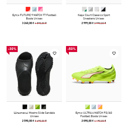
Бутси FUTURE 9 MATCH TT Football
Кеди Court Classico Sport
Boots Unisex
Sneakers Unisex
4 590,00 ₴
3 990,00 ₴
3 240,00 ₴
2 999,00 ₴
-30%
-50%
Шльопанці Mostro Slide Sandals
Бутси ULTRA 6 MATCH FG/AG
Unisex
Football Boots Unisex
3 690,00 ₴
4 190,00 ₴
2 590,00 ₴
2 090,00 ₴