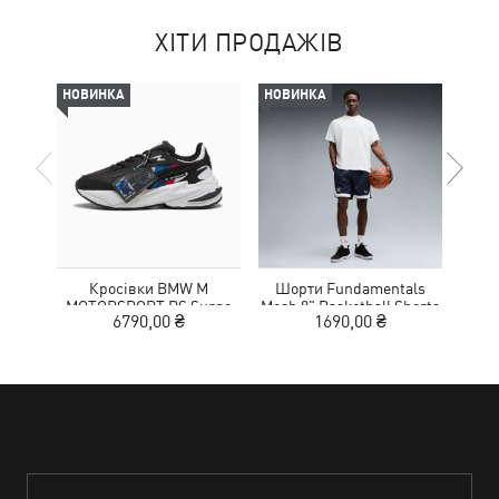
ХІТИ ПРОДАЖІВ
НОВИНКА
НОВИНКА
НОВ
Кросівки BMW M
Шорти Fundamentals
Кед
MOTORSPORT RS Surge
Mesh 8" Basketball Shorts
Sue
6790,00 ₴
1690,00 ₴
Sneakers Unisex
Men