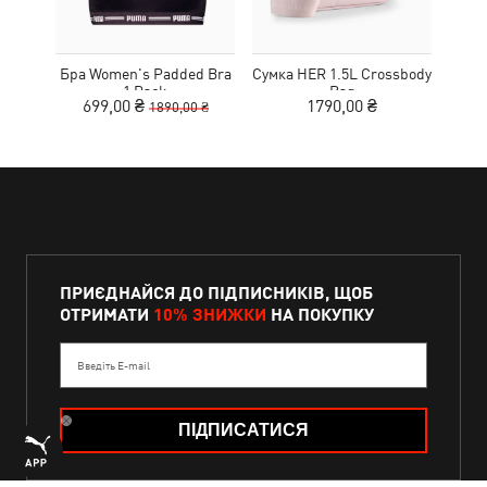
Бра Women's Padded Bra
Сумка HER 1.5L Crossbody
Кед
1 Pack
Bag
Sue
699,00 ₴
1790,00 ₴
1890,00 ₴
ПРИЄДНАЙСЯ ДО ПІДПИСНИКІВ, ЩОБ
ОТРИМАТИ
10% ЗНИЖКИ
НА ПОКУПКУ
Введіть E-mail
ПІДПИСАТИСЯ