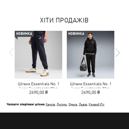
ХІТИ ПРОДАЖІВ
НОВИНКА
НОВИНКА
НОВ
Штани Essentials No. 1
Штани Essentials No. 1
Шта
Logo Sweatpants Men
Logo Sweatpants Men
Lo
2490,00 ₴
2490,00 ₴
Чоловічі спортивні штани:
Харків
,
Дніпро
,
Одеса
,
Львів
,
Кривий Ріг