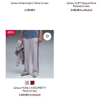
Штани Wide Graphic Pants Unisex
Штани CLRT Fatigue Pants
Relaxed Unisex
6 990,00 ₴
4 190,00 ₴
3 490,00 ₴
-50%
Штани PUMA x KIDSUPER T7
Pants Unisex
8 490,00 ₴
4 249,00 ₴