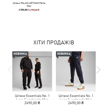
Штани PALAIS ARTISAN Pants
Men
6 790,00 ₴
3 390,00 ₴
ХІТИ ПРОДАЖІВ
НОВИНКА
НОВИНКА
НОВ
Штани Essentials No. 1
Штани Essentials No. 1
Шта
Logo Sweatpants Men
Logo Sweatpants Men
Lo
2490,00 ₴
2490,00 ₴