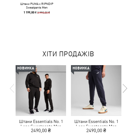
Штани PUMA x RIPNDIP
Sweatpants Men
3 990,00 ₴
1 199,00 ₴
ХІТИ ПРОДАЖІВ
НОВИНКА
НОВИНКА
НОВ
Штани Essentials No. 1
Штани Essentials No. 1
Шта
Logo Sweatpants Men
Logo Sweatpants Men
Lo
2490,00 ₴
2490,00 ₴