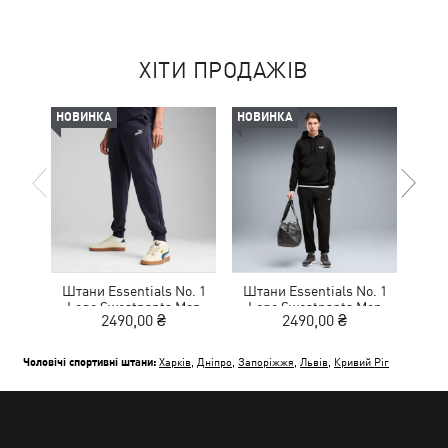
ХІТИ ПРОДАЖІВ
НОВИНКА
НОВИНКА
НОВ
Штани Essentials No. 1
Штани Essentials No. 1
Шта
Logo Sweatpants Men
Logo Sweatpants Men
Lo
2490,00 ₴
2490,00 ₴
Чоловічі спортивні штани:
Харків
,
Дніпро
,
Запоріжжя
,
Львів
,
Кривий Ріг