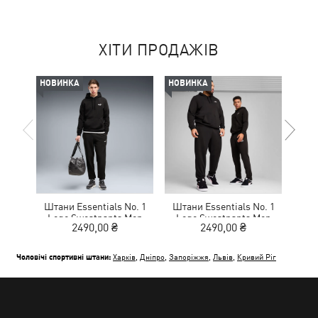
ХІТИ ПРОДАЖІВ
НОВИНКА
НОВИНКА
НОВ
Штани Essentials No. 1
Штани Essentials No. 1
Шта
Logo Sweatpants Men
Logo Sweatpants Men
Lo
2490,00 ₴
2490,00 ₴
Чоловічі спортивні штани:
Харків
,
Дніпро
,
Запоріжжя
,
Львів
,
Кривий Ріг