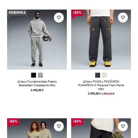
НОВИНКА
-50%
Штани Fundamentals Fleece
Штани PUMA x POKÉMON
Basketball Sweatpants Men
PUMATECH-X Relaxed Track Pants
Men
2 490,00 ₴
4 590,00 ₴
2 290,00 ₴
-50%
-50%