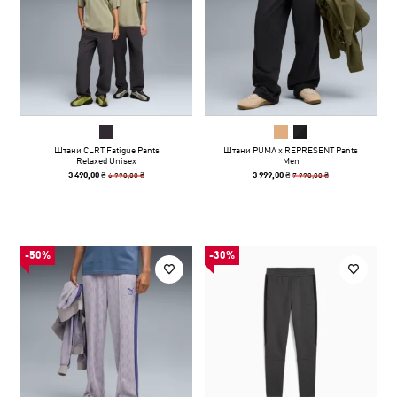
Штани CLRT Fatigue Pants
Штани PUMA x REPRESENT Pants
Relaxed Unisex
Men
6 990,00 ₴
7 990,00 ₴
3 490,00 ₴
3 999,00 ₴
-50%
-30%