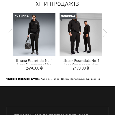
ХІТИ ПРОДАЖІВ
НОВИНКА
НОВИНКА
НОВ
Штани Essentials No. 1
Штани Essentials No. 1
Шта
Logo Sweatpants Men
Logo Sweatpants Men
Lo
2490,00 ₴
2490,00 ₴
Чоловічі спортивні штани:
Харків
,
Дніпро
,
Одеса
,
Запоріжжя
,
Кривий Ріг