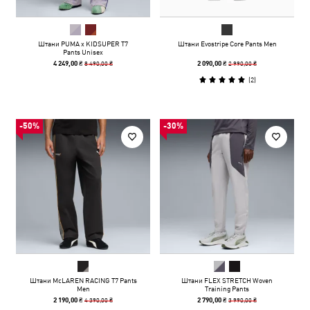
Штани PUMA x KIDSUPER T7
Штани Evostripe Core Pants Men
Pants Unisex
8 490,00 ₴
2 990,00 ₴
4 249,00 ₴
2 090,00 ₴
(
2
)
-50%
-30%
Штани McLAREN RACING T7 Pants
Штани FLEX STRETCH Woven
Men
Training Pants
4 390,00 ₴
3 990,00 ₴
2 190,00 ₴
2 790,00 ₴