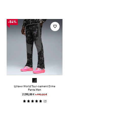
-54%
Штани World Tour-nament Dime
Pants Men
4 990,00 ₴
2 290,00 ₴
(
2
)