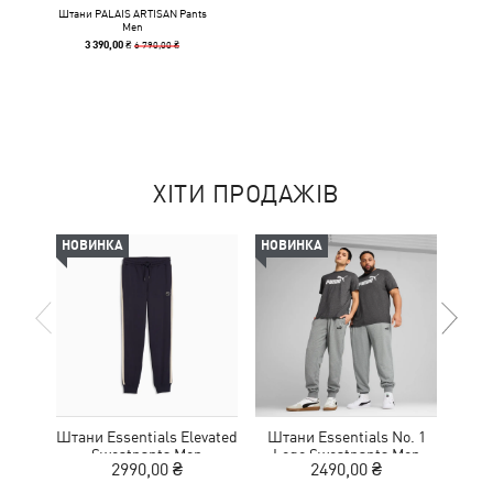
Штани PALAIS ARTISAN Pants
Men
6 790,00 ₴
3 390,00 ₴
ХІТИ ПРОДАЖІВ
НОВИНКА
НОВИНКА
НОВ
Штани Essentials Elevated
Штани Essentials No. 1
Шта
Sweatpants Men
Logo Sweatpants Men
Lo
2990,00 ₴
2490,00 ₴