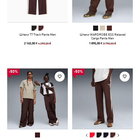
Штани T7 Track Pants Men
Штани WARDROBE ESS Relaxed
Cargo Pants Men
4 290,00 ₴
3 790,00 ₴
2 140,00 ₴
1 890,00 ₴
-50%
-50%