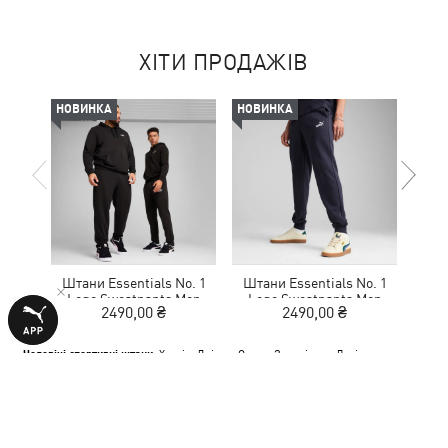
ХІТИ ПРОДАЖІВ
НОВИНКА
НОВИНКА
НОВ
Штани Essentials No. 1
Штани Essentials No. 1
Шта
Logo Sweatpants Men
Logo Sweatpants Men
Lo
2490,00 ₴
2490,00 ₴
Чоловічі спортивні штани:
Харків
,
Дніпро
,
Одеса
,
Запоріжжя
,
Львів