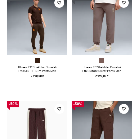
Штани FC Shakhtar Donetsk
Штани FC Shakhtar Donetsk
EVOSTRIPE Slim Pants Men
FtblCulture Sweat Pants Men
2 990,00 ₴
2 990,00 ₴
-50%
-50%