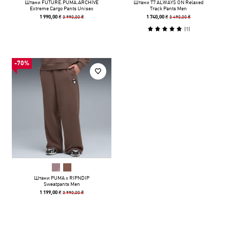
Штани FUTURE.PUMA.ARCHIVE
Штани T7 ALWAYS ON Relaxed
Extreme Cargo Pants Unisex
Track Pants Men
3 990,00 ₴
3 490,00 ₴
1 990,00 ₴
1 740,00 ₴
(
1
)
-70%
Штани PUMA x RIPNDIP
Sweatpants Men
3 990,00 ₴
1 199,00 ₴