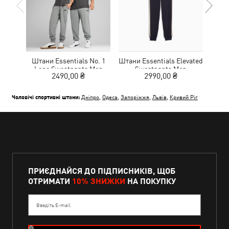
Штани Essentials No. 1
Штани Essentials Elevated
Шта
Logo Sweatpants Men
Sweatpants Men
Lo
2490,00 ₴
2990,00 ₴
Чоловічі спортивні штани:
Дніпро
,
Одеса
,
Запоріжжя
,
Львів
,
Кривий Ріг
ПРИЄДНАЙСЯ ДО ПІДПИСНИКІВ, ЩОБ
ОТРИМАТИ
10% ЗНИЖКИ
НА ПОКУПКУ
Введіть E-mail