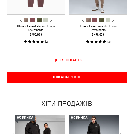
Штани Essentials No. 1 Logo
Штани Essentials No. 1 Logo
Sweatpants
Sweatpants
2 490,00 ₴
2 490,00 ₴
(
2
)
(
2
)
ЩЕ 36 ТОВАРІВ
ПОКАЗАТИ ВСЕ
ХІТИ ПРОДАЖІВ
НОВИНКА
НОВИНКА
НОВ