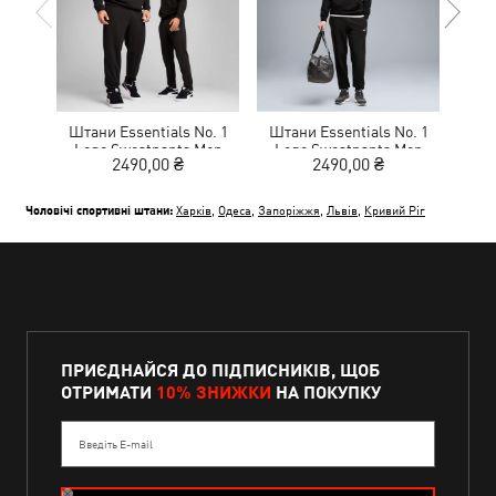
Штани Essentials No. 1
Штани Essentials No. 1
Шта
Logo Sweatpants Men
Logo Sweatpants Men
Lo
2490,00 ₴
2490,00 ₴
Чоловічі спортивні штани:
Харків
,
Одеса
,
Запоріжжя
,
Львів
,
Кривий Ріг
ПРИЄДНАЙСЯ ДО ПІДПИСНИКІВ, ЩОБ
ОТРИМАТИ
10% ЗНИЖКИ
НА ПОКУПКУ
Введіть E-mail