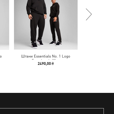
o
Штани Essentials No. 1 Logo
Штани Essenti
Sweatpants Men
Sweatp
2490,00 ₴
2490