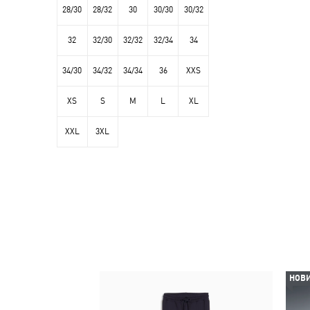
28/30
28/32
30
30/30
30/32
32
32/30
32/32
32/34
34
34/30
34/32
34/34
36
XXS
XS
S
M
L
XL
XXL
3XL
НОВ