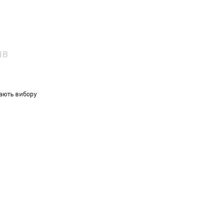
ІВ
ають вибору