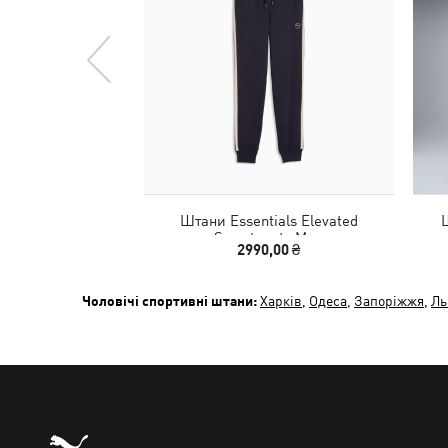
Штани Essentials Elevated
Sweatpants Men
2990,00 ₴
Чоловічі спортивні штани:
Харків
,
Одеса
,
Запоріжжя
,
Ль