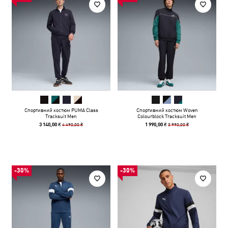
Спортивний костюм PUMA Class
Спортивний костюм Woven
Tracksuit Men
Colourblock Tracksuit Men
4 490,00 ₴
3 990,00 ₴
3 140,00 ₴
1 990,00 ₴
-30%
-30%