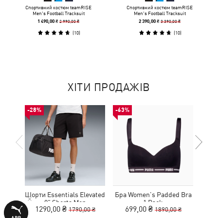
Спортивний костюм teamRISE
Спортивний костюм teamRISE
Men's Football Tracksuit
Men's Football Tracksuit
2 990,00 ₴
3 390,00 ₴
1 490,00 ₴
2 390,00 ₴
(
10
)
(
10
)
ХІТИ ПРОДАЖІВ
-28%
-63%
-50%
Шорти Essentials Elevated
Бра Women's Padded Bra
Ке
9" Shorts Men
1 Pack
1290,00 ₴
699,00 ₴
1
1790,00 ₴
1890,00 ₴