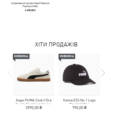
Спортивний костюм Sport Fashion
Tracksuit Men
4 490,00 ₴
ХІТИ ПРОДАЖІВ
НОВИНКА
НОВИНКА
НОВ
Кеди PUMA Club II Era
Кепка ESS No.1 Logo
Suede Sneakers Unisex
Baseball Cap
MOT
3990,00 ₴
790,00 ₴