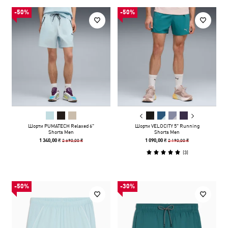
-50%
-50%
Шорти PUMATECH Relaxed 6"
Шорти VELOCITY 5" Running
Shorts Men
Shorts Men
2 690,00 ₴
2 190,00 ₴
1 340,00 ₴
1 090,00 ₴
(
3
)
-50%
-30%