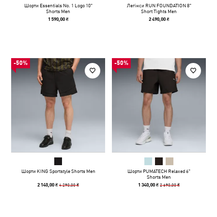
Шорти Essentials No. 1 Logo 10"
Легінси RUN FOUNDATION 8"
Shorts Men
Short Tights Men
1 590,00 ₴
2 490,00 ₴
-50%
-50%
Шорти KING Sportstyle Shorts Men
Шорти PUMATECH Relaxed 6"
Shorts Men
4 290,00 ₴
2 690,00 ₴
2 140,00 ₴
1 340,00 ₴