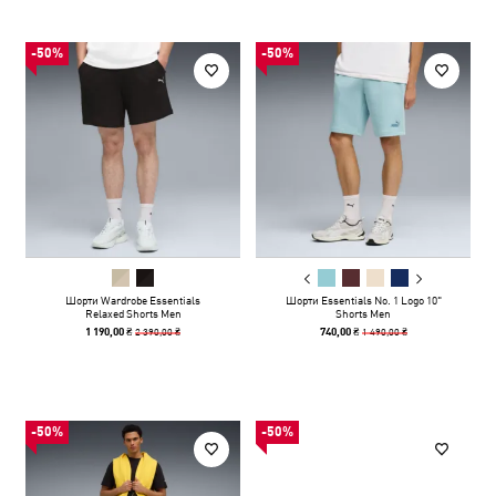
-50%
-50%
Шорти Wardrobe Essentials
Шорти Essentials No. 1 Logo 10"
Relaxed Shorts Men
Shorts Men
2 390,00 ₴
1 490,00 ₴
1 190,00 ₴
740,00 ₴
-50%
-50%