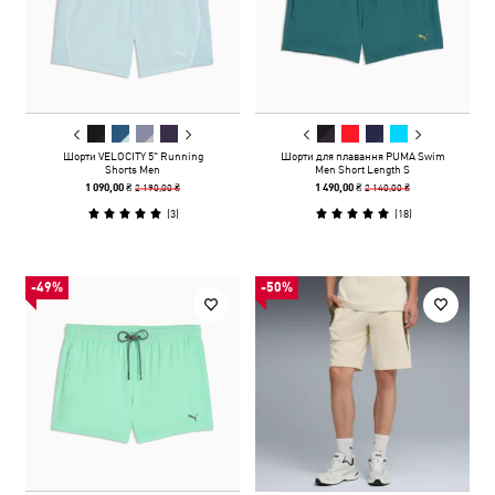
Шорти VELOCITY 5" Running
Шорти для плавання PUMA Swim
Shorts Men
Men Short Length S
2 190,00 ₴
2 140,00 ₴
1 090,00 ₴
1 490,00 ₴
(
3
)
(
18
)
-49%
-50%