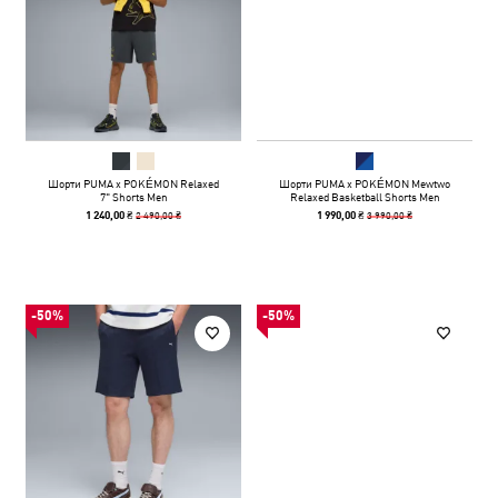
Шорти PUMA x POKÉMON Relaxed
Шорти PUMA x POKÉMON Mewtwo
7" Shorts Men
Relaxed Basketball Shorts Men
2 490,00 ₴
3 990,00 ₴
1 240,00 ₴
1 990,00 ₴
-50%
-50%