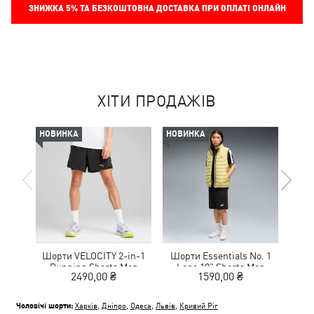
ЗНИЖКА
5%
ТА БЕЗКОШТОВНА ДОСТАВКА ПРИ ОПЛАТІ ОНЛАЙН
ХІТИ ПРОДАЖІВ
НОВИНКА
НОВИНКА
-50%
Шорти VELOCITY 2-in-1
Шорти Essentials No. 1
Шо
Running Shorts Men
Logo 10" Shorts Men
2490,00 ₴
1590,00 ₴
1
Чоловічі шорти:
Харків
,
Дніпро
,
Одеса
,
Львів
,
Кривий Ріг