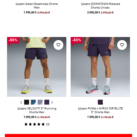
Шорти Select Essentials Shorts
Шорти DOWNTOWN Relaxed
Men
Shorts Unisex
3 990,00 ₴
2 990,00 ₴
1 990,00 ₴
2 090,00 ₴
-50%
-50%
Шорти VELOCITY 5" Running
Шорти PUMA x HYROX DRYELITE
Shorts Men
5" Shorts Men
2 190,00 ₴
3 190,00 ₴
1 090,00 ₴
1 590,00 ₴
(
3
)