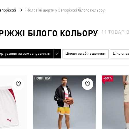
Запоріжжі
Чоловічі шорти у Запоріжжі білого кольору
РІЖЖІ БІЛОГО КОЛЬОРУ
11
ТОВАРІ
ортування за замовчуванням
Ціною: за збільшенням
Ціною: з
НОВИНКА
-50%