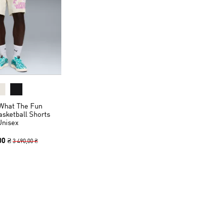
What The Fun
sketball Shorts
Unisex
00 ₴
3 490,00 ₴