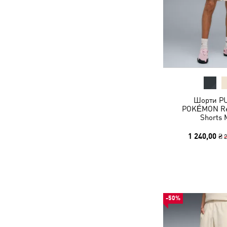
Шорти P
POKÉMON Re
Shorts 
1 240,00 ₴
2
-50%