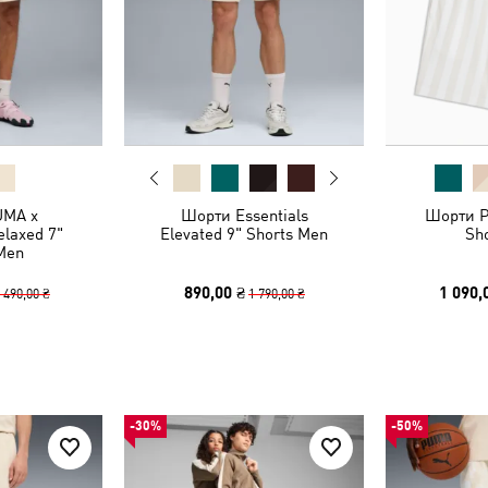
UMA x
Шорти Essentials
Шорти P
laxed 7"
Elevated 9" Shorts Men
Sh
Men
890,00 ₴
1 090,
 490,00 ₴
1 790,00 ₴
-30%
-50%