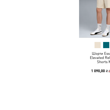
Шорти Esse
Elevated Re
Shorts 
1 090,00 ₴
2