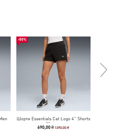
-50%
-80%
 Men
Шорти Essentials Cat Logo 4’’ Shorts
Шорти PUMA Cla
Women
690,00 ₴
499,00 
1390,00 ₴