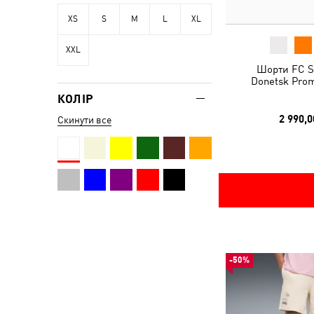
XS
S
M
L
XL
XXL
Шорти FC S
Donetsk Prom
КОЛІР
2 990,0
Скинути все
-50%