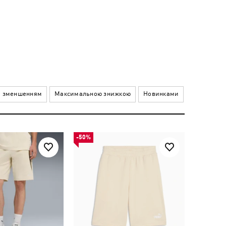
В
а зменшенням
Максимальною знижкою
Новинками
-50%