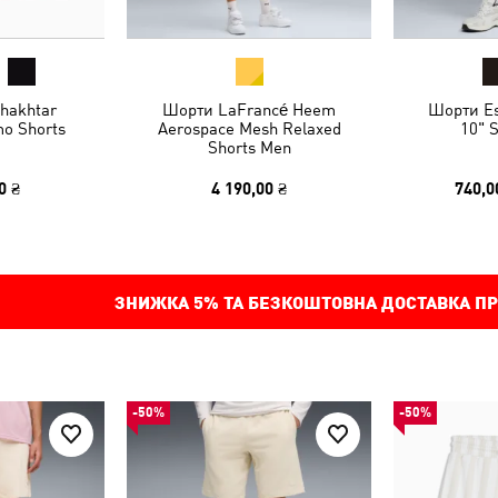
hakhtar
Шорти LaFrancé Heem
Шорти Es
o Shorts
Aerospace Mesh Relaxed
10" 
Shorts Men
0 ₴
4 190,00 ₴
740,0
ЗНИЖКА
5%
ТА БЕЗКОШТОВНА ДОСТАВКА ПР
-50%
-50%