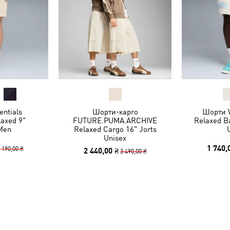
ntials
Шорти-карго
Шорти 
laxed 9"
FUTURE.PUMA.ARCHIVE
Relaxed Ba
Men
Relaxed Cargo 16" Jorts
Unisex
1 740,
 190,00 ₴
2 440,00 ₴
3 490,00 ₴