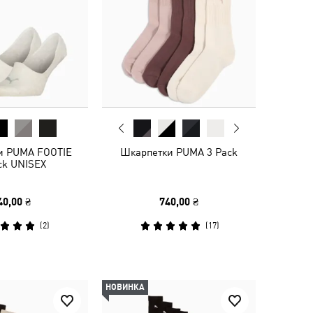
и PUMA FOOTIE
Шкарпетки PUMA 3 Pack
ck UNISEX
40,00 ₴
740,00 ₴
(
2
)
(
17
)
НОВИНКА