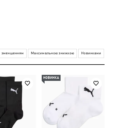
а зменшенням
Максимальною знижкою
Новинками
НОВИНКА