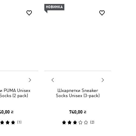
НОВИНКА
и PUMA Unisex
Шкарпетки Sneaker
Socks (2 pack)
Socks Unisex (3-pack)
40,00 ₴
740,00 ₴
(
1
)
(
2
)