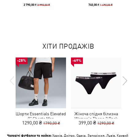
3 990,00 ₴
1 490,00 ₴
2 790,00 ₴
740,00 ₴
ХІТИ ПРОДАЖІВ
-28%
-69%
-50%
Шорти Essentials Elevated
Жіноча спідня білизна
Ке
9" Shorts Men
Women's Thong 2 Pack
1290,00 ₴
399,00 ₴
1
1790,00 ₴
1290,00 ₴
Чоловічі футболки та майки:
Харків
,
Дніпро
,
Одеса
,
Запоріжжя
,
Львів
,
Кривий