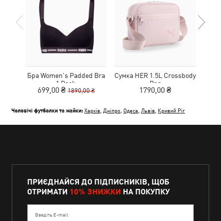
Бра Women's Padded Bra
Сумка HER 1.5L Crossbody
Кед
1 Pack
Bag
Sue
699,00 ₴
1790,00 ₴
1890,00 ₴
Чоловічі футболки та майки:
Харків
,
Дніпро
,
Одеса
,
Львів
,
Кривий Ріг
ПРИЄДНАЙСЯ ДО ПІДПИСНИКІВ, ЩОБ
ОТРИМАТИ
10% ЗНИЖКИ
НА ПОКУПКУ
Введіть E-mail