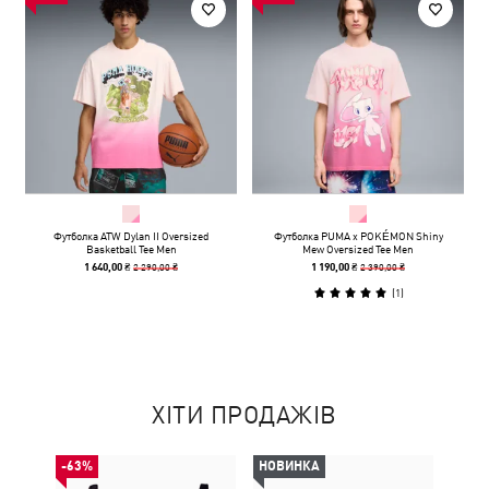
Футболка ATW Dylan II Oversized
Футболка PUMA x POKÉMON Shiny
Basketball Tee Men
Mew Oversized Tee Men
2 290,00 ₴
2 390,00 ₴
1 640,00 ₴
1 190,00 ₴
(
1
)
ХІТИ ПРОДАЖІВ
-63%
НОВИНКА
НОВ