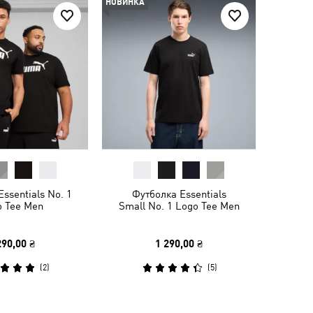
НОВИНКА
ssentials No. 1
Футболка Essentials
o Tee Men
Small No. 1 Logo Tee Men
290,00 ₴
1 290,00 ₴
(
2
)
(
5
)