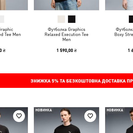
raphic
Футболка Graphics
Футболк
ed Tee Men
Relaxed Execution Tee
Boxy Stre
Men
0 ₴
1 590,00 ₴
1 
ЗНИЖКА
5%
ТА БЕЗКОШТОВНА ДОСТАВКА ПР
НОВИНКА
НОВИНКА