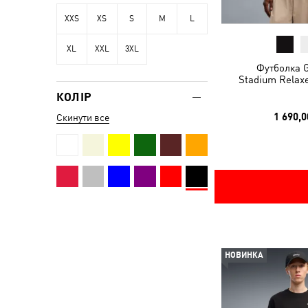
XXS
XS
S
M
L
XL
XXL
3XL
Футболка G
Stadium Relax
КОЛІР
1 690,0
Скинути все
НОВИНКА