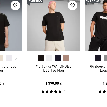
НОВИНКА
НОВИНКА
tials Tape
Футболка WARDROBE
Футболка E
en
ESS Tee Men
Log
0 ₴
1 390,00 ₴
1 
(
2
)