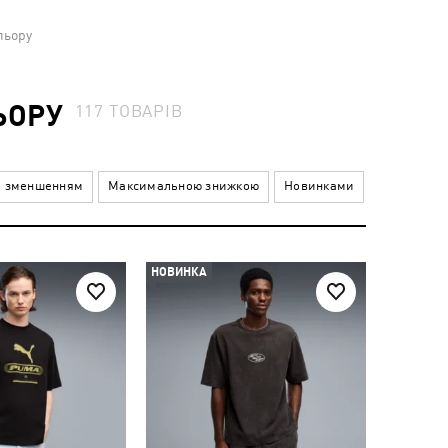
льору
ЬОРУ
117
ТОВАРІВ
а зменшенням
Максимальною знижкою
Новинками
НОВИНКА