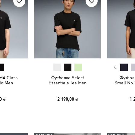
MA Class
Футболка Select
Футболк
lo Men
Essentials Tee Men
Small No.
0 ₴
2 190,00 ₴
1 