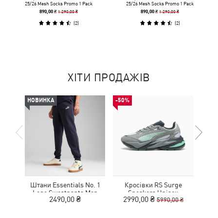
25/26 Mesh Socks Promo 1 Pack
25/26 Mesh Socks Promo 1 Pack
1 290,00 ₴
1 290,00 ₴
890,00 ₴
890,00 ₴
(
2
)
(
2
)
ХІТИ ПРОДАЖІВ
НОВИНКА
-50%
-50%
Штани Essentials No. 1
Кросівки RS Surge
Шльо
Logo Sweatpants Men
Sneakers Unisex
2490,00 ₴
2990,00 ₴
1
5990,00 ₴