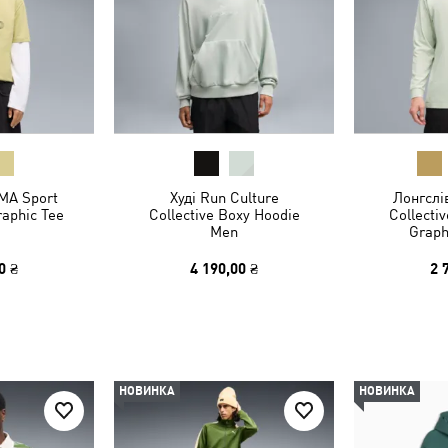
MA Sport
Худі Run Culture
Лонгслі
raphic Tee
Collective Boxy Hoodie
Collecti
Men
Graph
0 ₴
4 190,00 ₴
2 
НОВИНКА
НОВИНКА