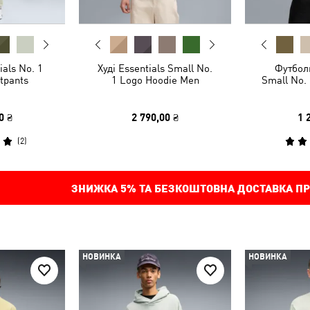
als No. 1
Худі Essentials Small No.
Футболк
tpants
1 Logo Hoodie Men
Small No.
0 ₴
2 790,00 ₴
1 
(
2
)
ЗНИЖКА
5%
ТА БЕЗКОШТОВНА ДОСТАВКА ПР
НОВИНКА
НОВИНКА