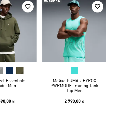
НОВИНКА
ect Essentials
Майка PUMA x HYROX
odie Men
PWRMODE Training Tank
Top Men
590,00 ₴
2 790,00 ₴