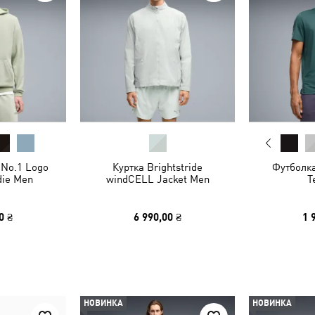
s No.1 Logo
Куртка Brightstride
Футболк
die Men
windCELL Jacket Men
T
0 ₴
6 990,00 ₴
1 
НОВИНКА
НОВИНКА