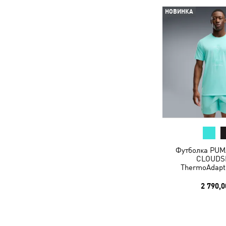
НОВИНКА
Футболка PUM
CLOUDS
ThermoAdapt
2 790,0