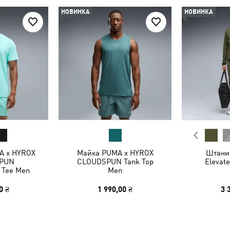
НОВИНКА
НОВИНКА
A x HYROX
Майка PUMA x HYROX
Штани
PUN
CLOUDSPUN Tank Top
Elevat
 Tee Men
Men
0 ₴
1 990,00 ₴
3 