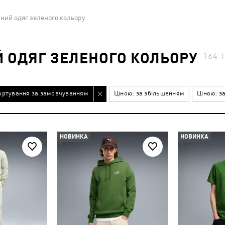
ний одяг зеленого кольору
 ОДЯГ ЗЕЛЕНОГО КОЛЬОРУ
164
ортування за замовчуванням
Ціною: за збільшенням
Ціною: з
НОВИНКА
НОВИНКА