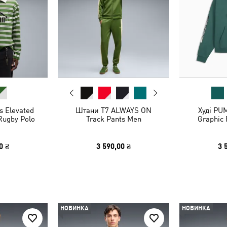
s Elevated
Штани T7 ALWAYS ON
Худі PU
Rugby Polo
Track Pants Men
Graphic 
0 ₴
3 590,00 ₴
3 
НОВИНКА
НОВИНКА