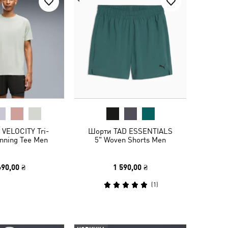
 VELOCITY Tri-
Шорти TAD ESSENTIALS
nning Tee Men
5" Woven Shorts Men
690,00 ₴
1 590,00 ₴
(
1
)