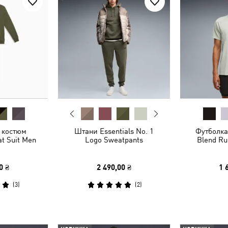
 костюм
Штани Essentials No. 1
Футболка
at Suit Men
Logo Sweatpants
Blend Ru
0 ₴
2 490,00 ₴
1 
(
3
)
(
2
)