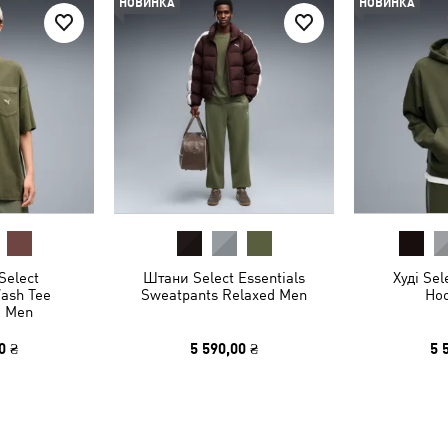
НОВИНКА
НОВИНКА
Select
Штани Select Essentials
Худі Sel
Wash Tee
Sweatpants Relaxed Men
Ho
d Men
0 ₴
5 590,00 ₴
5 