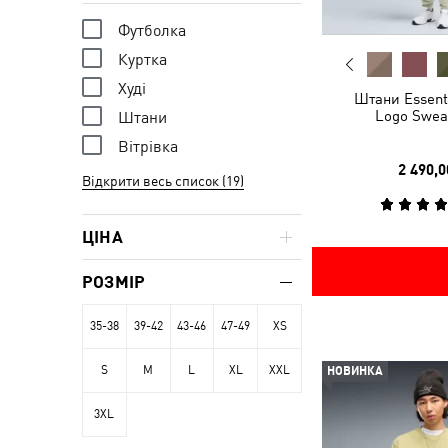
Футболка
Куртка
Худі
Штани Essenti
Logo Swea
Штани
Вітрівка
2 490,0
Відкрити весь список (19)
ЦІНА
РОЗМІР
35-38
39-42
43-46
47-49
XS
S
M
L
XL
XXL
НОВИНКА
3XL