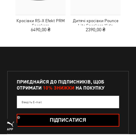
Кросівки RS-X Efekt PRM
Дитячі кросівки Pounce
Дитя
Sneakers
Lite Sneakers Kids
L
6490,00 ₴
2390,00 ₴
ПРИЄДНАЙСЯ ДО ПІДПИСНИКІВ, ЩОБ
ОТРИМАТИ
10% ЗНИЖКИ
НА ПОКУПКУ
Введіть E-mail
ПІДПИСАТИСЯ