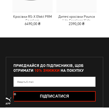
Кросівки RS-X Efekt PRM
Дитячі кросівки Pounce
Дитя
Sneakers
Lite Sneakers Kids
L
6490,00 ₴
2390,00 ₴
ПРИЄДНАЙСЯ ДО ПІДПИСНИКІВ, ЩОБ
ОТРИМАТИ
10% ЗНИЖКИ
НА ПОКУПКУ
Введіть E-mail
ПІДПИСАТИСЯ