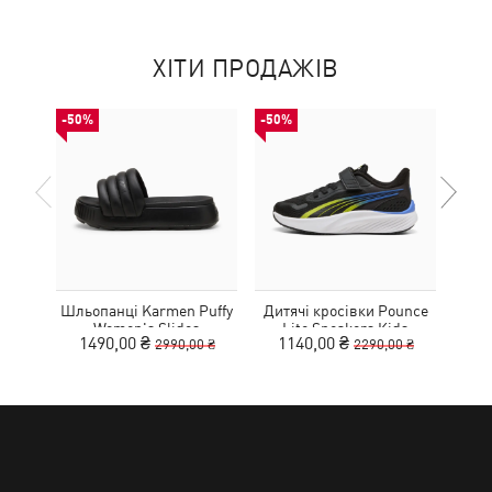
ХІТИ ПРОДАЖІВ
-50%
-50%
-50%
Шльопанці Karmen Puffy
Дитячі кросівки Pounce
Дитя
Women's Slides
Lite Sneakers Kids
L
1490,00 ₴
1140,00 ₴
1
2990,00 ₴
2290,00 ₴