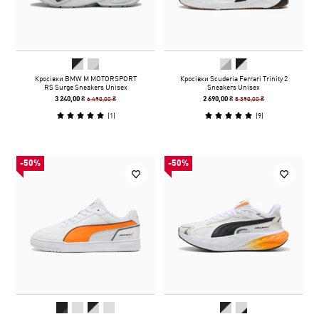
Кросівки BMW M MOTORSPORT
Кросівки Scuderia Ferrari Trinity 2
RS Surge Sneakers Unisex
Sneakers Unisex
6 490,00 ₴
5 390,00 ₴
3 240,00 ₴
2 690,00 ₴
(
1
)
(
9
)
-50%
-50%