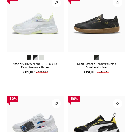
Кросівки BMW M MOTORSPORT X-
Кеди Porsche Legacy Palermo
Ray 4 Sneakers Unisex
Sneakers Unisex
4 990,00 ₴
6 490,00 ₴
2 490,00 ₴
3 240,00 ₴
-50%
-50%