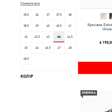
Скинути все
35.5
36
37
37.5
38
Кросівки Exto
38.5
39
40
40.5
41
Unise
42
42.5
43
44
44.5
6 190,0
45
46
46.5
47
48
48.5
КОЛІР
НОВИНКА