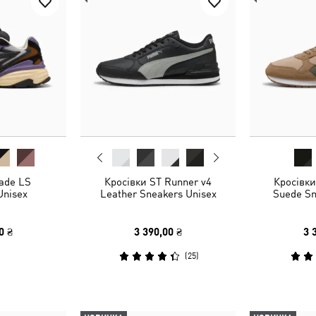
ade LS
Кросівки ST Runner v4
Кросівки
Unisex
Leather Sneakers Unisex
Suede Sn
0 ₴
3 390,00 ₴
3 
(
25
)