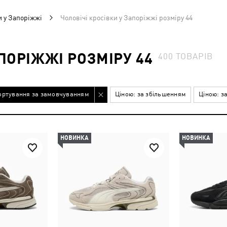
и у Запоріжжі
Чоловічі кросівки у Запоріжжі розміру 44
АПОРІЖЖІ РОЗМІРУ 44
400
ТОВАРІВ
ортування за замовчуванням
Ціною: за збільшенням
Ціною: з
НОВИНКА
НОВИНКА