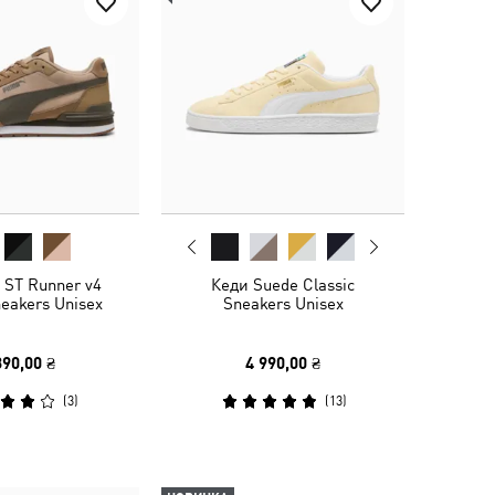
 ST Runner v4
Кеди Suede Classic
eakers Unisex
Sneakers Unisex
390,00 ₴
4 990,00 ₴
(
3
)
(
13
)