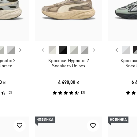
pnotic 2
Кросівки Hypnotic 2
Кросів
Unisex
Sneakers Unisex
Sneak
0 ₴
4 490,00 ₴
6 
(
2
)
(
2
)
НОВИНКА
НОВИНКА