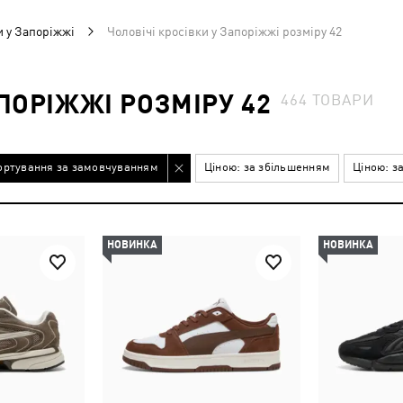
и у Запоріжжі
Чоловічі кросівки у Запоріжжі розміру 42
АПОРІЖЖІ РОЗМІРУ 42
464
ТОВАРИ
ортування за замовчуванням
Ціною: за збільшенням
Ціною: з
НОВИНКА
НОВИНКА