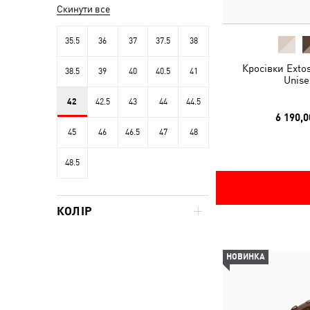
Скинути все
35.5
36
37
37.5
38
Кросівки Exto
38.5
39
40
40.5
41
Unise
42
42.5
43
44
44.5
6 190,0
45
46
46.5
47
48
48.5
КОЛІР
НОВИНКА