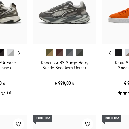
MA Fade
Кросівки RS Surge Hairy
Кеди S
Unisex
Suede Sneakers Unisex
Sneak
0 ₴
6 990,00 ₴
4 
(
1
)
НОВИНКА
НОВИНКА