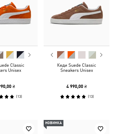
uede Classic
Кеди Suede Classic
ers Unisex
Sneakers Unisex
990,00 ₴
4 990,00 ₴
(
13
)
(
13
)
НОВИНКА