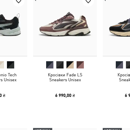
enio Tech
Кросівки Fade LS
Кросі
s Unisex
Sneakers Unisex
Sneak
0 ₴
6 990,00 ₴
6 