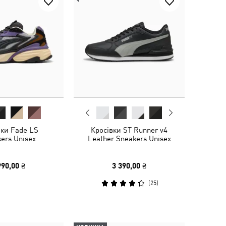
вки Fade LS
Кросівки ST Runner v4
ers Unisex
Leather Sneakers Unisex
990,00 ₴
3 390,00 ₴
(
25
)