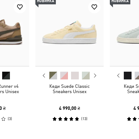
НОВИНКА
НОВИНКА
Runner v4
Кеди Suede Classic
Кеди S
rs Unisex
Sneakers Unisex
Sneak
0 ₴
4 990,00 ₴
4 
(
3
)
(
13
)