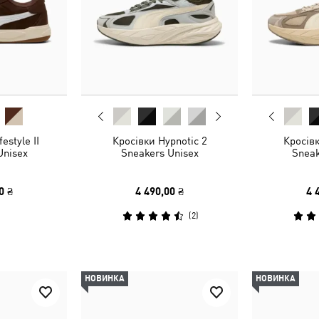
estyle II
Кросівки Hypnotic 2
Кросівк
Unisex
Sneakers Unisex
Sneak
0 ₴
4 490,00 ₴
4 
(
2
)
НОВИНКА
НОВИНКА