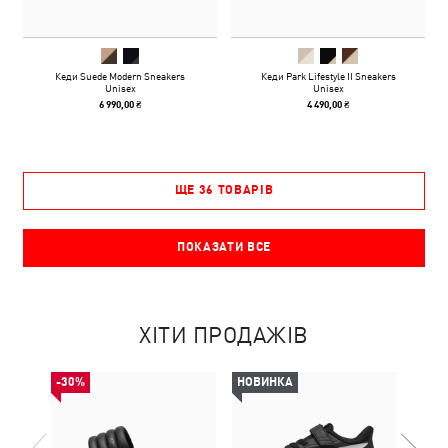
Кеди Suede Modern Sneakers
Кеди Park Lifestyle II Sneakers
Unisex
Unisex
6 990,00 ₴
4 490,00 ₴
ЩЕ 36 ТОВАРІВ
ПОКАЗАТИ ВСЕ
ХІТИ ПРОДАЖІВ
-30%
НОВИНКА
НОВ