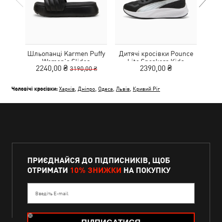
Шльопанці Karmen Puffy
Дитячі кросівки Pounce
Дитя
Women's Slides
Lite Sneakers Kids
L
2240,00 ₴
2390,00 ₴
3190,00 ₴
Чоловічі кросівки:
Харків
,
Дніпро
,
Одеса
,
Львів
,
Кривий Ріг
ПРИЄДНАЙСЯ ДО ПІДПИСНИКІВ, ЩОБ
ОТРИМАТИ
10% ЗНИЖКИ
НА ПОКУПКУ
Введіть E-mail