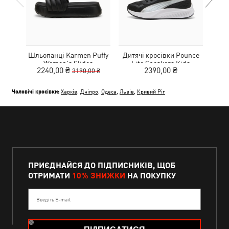
Шльопанці Karmen Puffy
Дитячі кросівки Pounce
Дитя
Women's Slides
Lite Sneakers Kids
L
2240,00 ₴
2390,00 ₴
3190,00 ₴
Чоловічі кросівки:
Харків
,
Дніпро
,
Одеса
,
Львів
,
Кривий Ріг
ПРИЄДНАЙСЯ ДО ПІДПИСНИКІВ, ЩОБ
ОТРИМАТИ
10% ЗНИЖКИ
НА ПОКУПКУ
Введіть E-mail