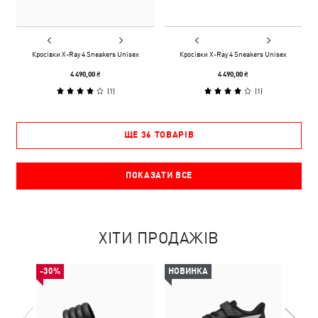
Кросівки X-Ray 4 Sneakers Unisex
Кросівки X-Ray 4 Sneakers Unisex
4 490,00 ₴
4 490,00 ₴
(
1
)
(
1
)
ЩЕ 36 ТОВАРІВ
ПОКАЗАТИ ВСЕ
ХІТИ ПРОДАЖІВ
-30%
НОВИНКА
НОВ