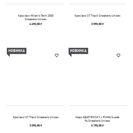
Кросівки Milenio Tech 2000
Кросівки ST Track Sneakers Unisex
Sneakers Unisex
4 490,00 ₴
3 590,00 ₴
НОВИНКА
НОВИНКА
Кросівки ST Track Sneakers Unisex
Кеди A$AP ROCKY x PUMA Suede
94 Sneakers Unisex
3 590,00 ₴
6 190,00 ₴