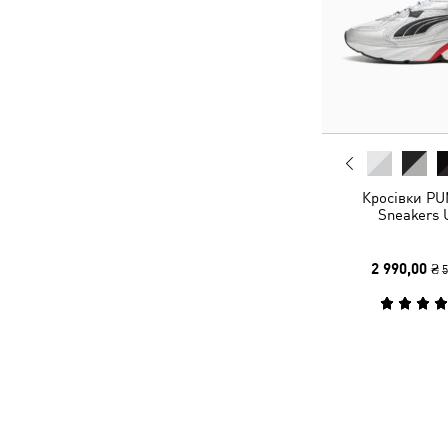
Кросівки PU
Sneakers 
2 990,00 ₴
5