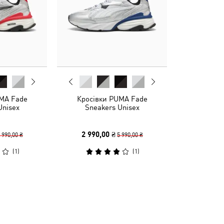
MA Fade
Кросівки PUMA Fade
Unisex
Sneakers Unisex
2 990,00 ₴
 990,00 ₴
5 990,00 ₴
(
1
)
(
1
)