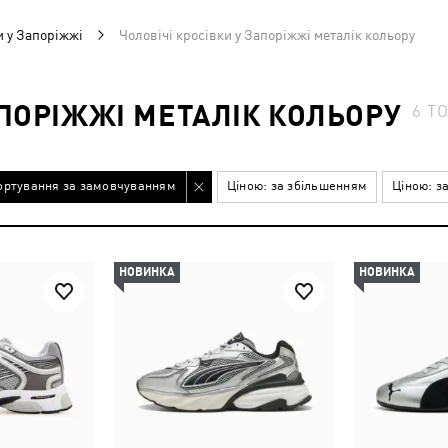
и у Запоріжжі
Чоловічі кросівки у Запоріжжі металік кольору
АПОРІЖЖІ МЕТАЛІК КОЛЬОРУ
6
ТО
ортування за замовчуванням
Ціною: за збільшенням
Ціною: з
НОВИНКА
НОВИНКА