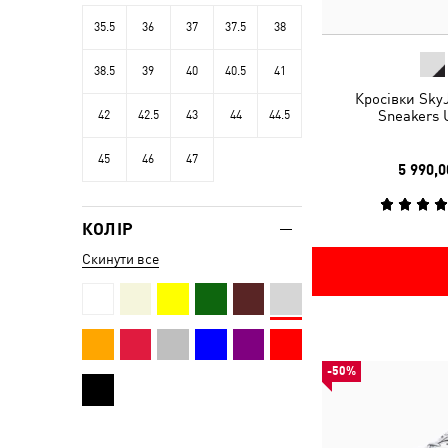
35.5
36
37
37.5
38
38.5
39
40
40.5
41
Кросівки SkyJ
Sneakers 
42
42.5
43
44
44.5
45
46
47
5 990,0
КОЛІР
Скинути все
-50%