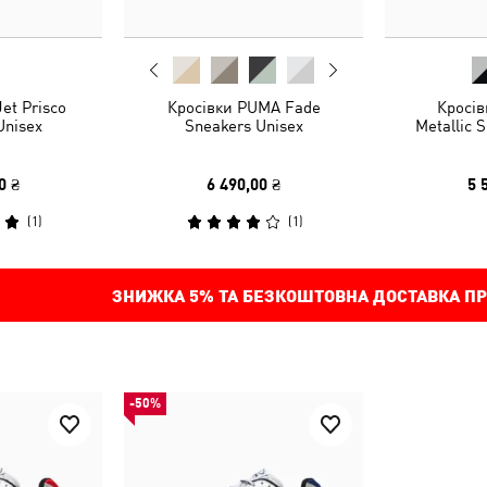
et Prisco
Кросівки PUMA Fade
Кросів
Unisex
Sneakers Unisex
Metallic 
0 ₴
6 490,00 ₴
5 
(
1
)
(
1
)
ЗНИЖКА
5%
ТА БЕЗКОШТОВНА ДОСТАВКА ПР
-50%