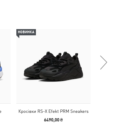
НОВИНКА
-50%
e
Кросівки RS-X Efekt PRM Sneakers
Дитячі кросів
Sneake
6490,00 ₴
1140,00