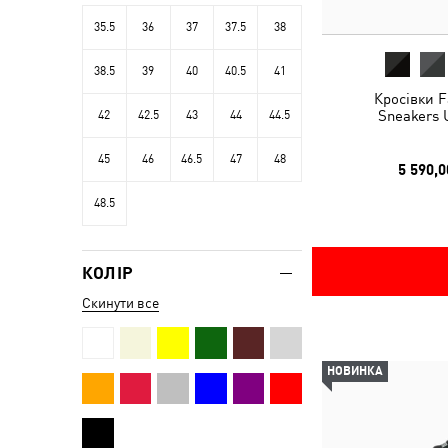
35.5
36
37
37.5
38
38.5
39
40
40.5
41
Кросівки F
Sneakers 
42
42.5
43
44
44.5
45
46
46.5
47
48
5 590,0
48.5
КОЛІР
Скинути все
НОВИНКА