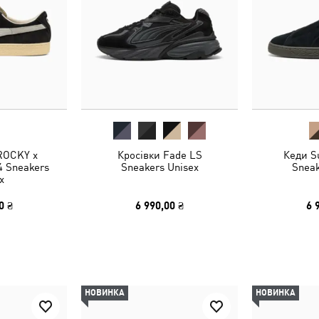
ROCKY x
Кросівки Fade LS
Кеди S
 Sneakers
Sneakers Unisex
Sneak
x
0 ₴
6 990,00 ₴
6 
НОВИНКА
НОВИНКА