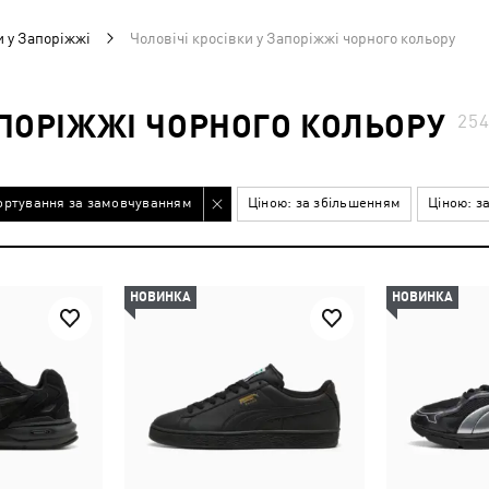
и у Запоріжжі
Чоловічі кросівки у Запоріжжі чорного кольору
АПОРІЖЖІ ЧОРНОГО КОЛЬОРУ
25
ортування за замовчуванням
Ціною: за збільшенням
Ціною: з
НОВИНКА
НОВИНКА