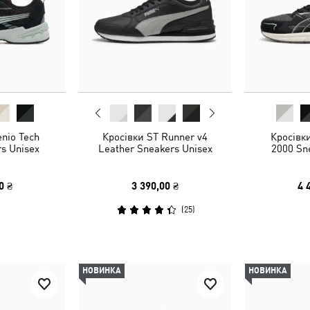
enio Tech
Кросівки ST Runner v4
Кросівки
s Unisex
Leather Sneakers Unisex
2000 Sn
0 ₴
3 390,00 ₴
4 
(
25
)
НОВИНКА
НОВИНКА