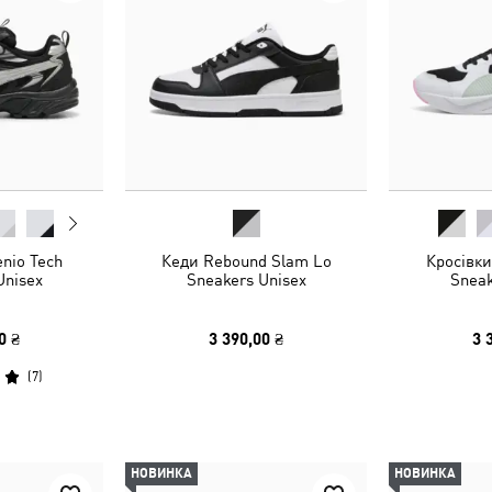
enio Tech
Кеди Rebound Slam Lo
Кросівки
Unisex
Sneakers Unisex
Sneak
0 ₴
3 390,00 ₴
3 
(
7
)
НОВИНКА
НОВИНКА