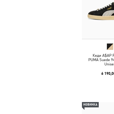
Кеди A$AP 
PUMA Suede 94
Unise
6 190,0
НОВИНКА