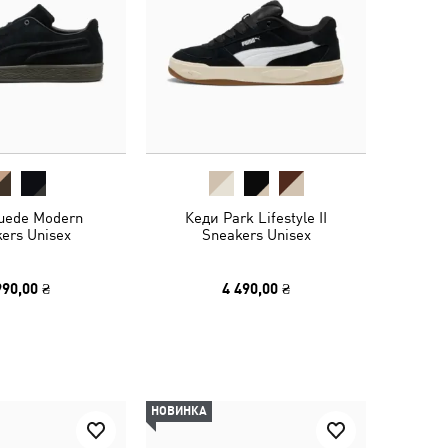
uede Modern
Кеди Park Lifestyle II
ers Unisex
Sneakers Unisex
990,00 ₴
4 490,00 ₴
НОВИНКА