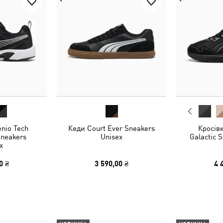
enio Tech
Кеди Court Ever Sneakers
Кросів
Sneakers
Unisex
Galactic 
x
0 ₴
3 590,00 ₴
4 