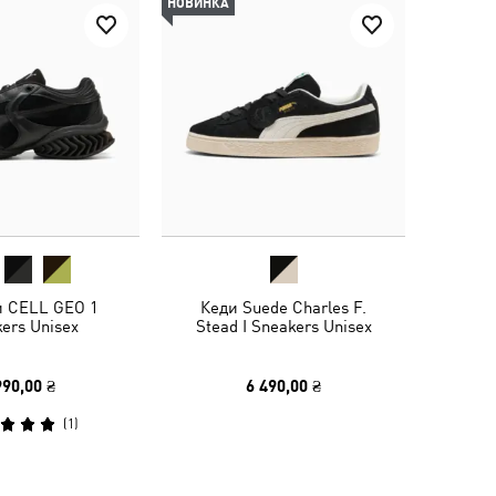
НОВИНКА
и CELL GEO 1
Кеди Suede Charles F.
ers Unisex
Stead I Sneakers Unisex
990,00 ₴
6 490,00 ₴
(
1
)