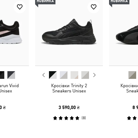
НОВИНКА
НОВИНКА
run Vivid
Кросівки Trinity 2
Кросівк
Unisex
Sneakers Unisex
Sneak
0 ₴
3 590,00 ₴
8 
(
8
)