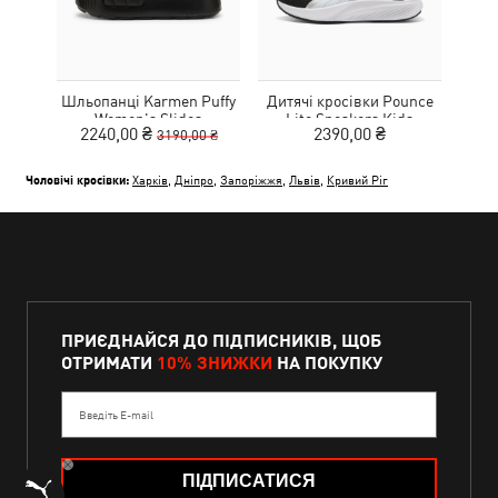
Шльопанці Karmen Puffy
Дитячі кросівки Pounce
Дитя
Women's Slides
Lite Sneakers Kids
L
2240,00 ₴
2390,00 ₴
3190,00 ₴
Чоловічі кросівки:
Харків
,
Дніпро
,
Запоріжжя
,
Львів
,
Кривий Ріг
ПРИЄДНАЙСЯ ДО ПІДПИСНИКІВ, ЩОБ
ОТРИМАТИ
10% ЗНИЖКИ
НА ПОКУПКУ
Введіть E-mail
ПІДПИСАТИСЯ