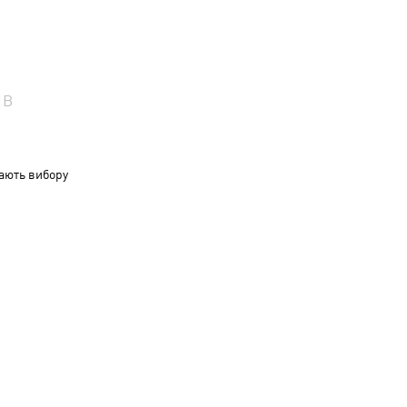
ІВ
ають вибору