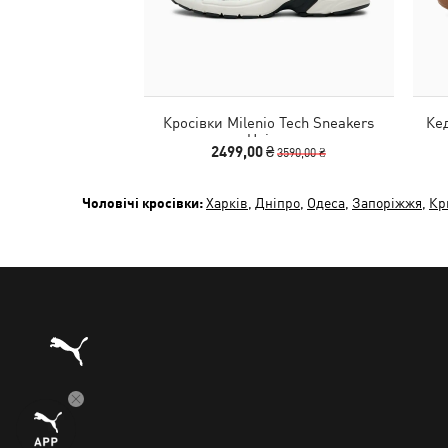
Кросівки Milenio Tech Sneakers
Ке
Unisex
2499,00 ₴
3590,00 ₴
Чоловічі кросівки:
Харків
,
Дніпро
,
Одеса
,
Запоріжжя
,
Кр