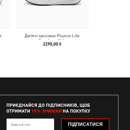
e
Дитячі кросівки Pounce Lite
Кеди PUMA Clu
Sneakers Kids
Sneaker
2290,00 ₴
3990
ПРИЄДНАЙСЯ ДО ПІДПИСНИКІВ, ЩОБ
ОТРИМАТИ
10% ЗНИЖКИ
НА ПОКУПКУ
ПІДПИСАТИСЯ
Введіть E-mail