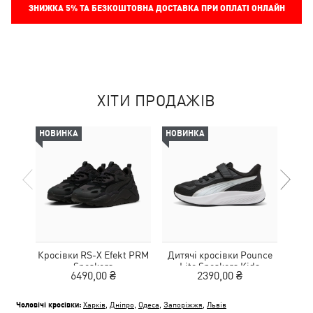
ЗНИЖКА
5%
ТА БЕЗКОШТОВНА ДОСТАВКА ПРИ ОПЛАТІ ОНЛАЙН
ХІТИ ПРОДАЖІВ
НОВИНКА
НОВИНКА
НОВ
Кросівки RS-X Efekt PRM
Дитячі кросівки Pounce
Дитя
Sneakers
Lite Sneakers Kids
L
6490,00 ₴
2390,00 ₴
Чоловічі кросівки:
Харків
,
Дніпро
,
Одеса
,
Запоріжжя
,
Львів