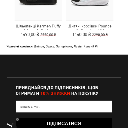
Шльопанці Karmen Puffy
Дитячі кросівки Pounce
Дитя
Women's Slides
Lite Sneakers Kids
L
1490,00 ₴
1140,00 ₴
1
2990,00 ₴
2290,00 ₴
Чоловічі кросівки:
Дніпро
,
Одеса
,
Запоріжжя
,
Львів
,
Кривий Ріг
ПРИЄДНАЙСЯ ДО ПІДПИСНИКІВ, ЩОБ
ОТРИМАТИ
10% ЗНИЖКИ
НА ПОКУПКУ
Введіть E-mail
ПІДПИСАТИСЯ