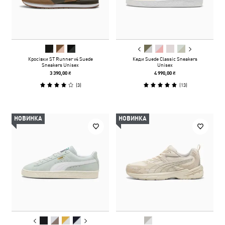
Кросівки ST Runner v4 Suede
Кеди Suede Classic Sneakers
Sneakers Unisex
Unisex
3 390,00 ₴
4 990,00 ₴
(
3
)
(
13
)
НОВИНКА
НОВИНКА