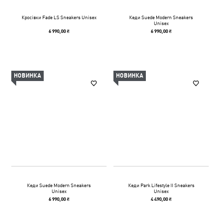
Кросівки Fade LS Sneakers Unisex
Кеди Suede Modern Sneakers
Unisex
6 990,00 ₴
6 990,00 ₴
НОВИНКА
НОВИНКА
Кеди Suede Modern Sneakers
Кеди Park Lifestyle II Sneakers
Unisex
Unisex
6 990,00 ₴
4 490,00 ₴