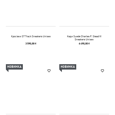
Кросівки ST Track Sneakers Unisex
Кеди Suede Charles F. Stead VI
Sneakers Unisex
3 590,00 ₴
6 490,00 ₴
НОВИНКА
НОВИНКА