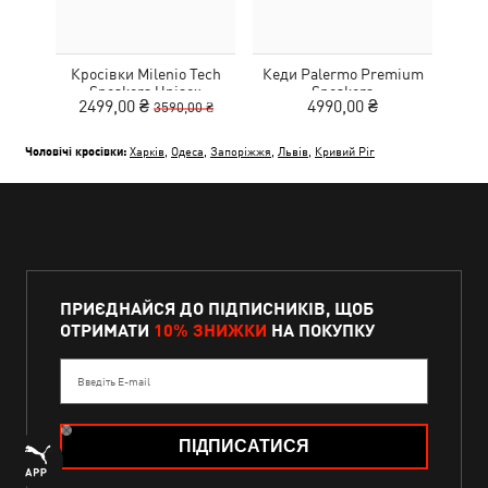
Кросівки Milenio Tech
Кеди Palermo Premium
Дитя
Sneakers Unisex
Sneakers
L
2499,00 ₴
4990,00 ₴
3590,00 ₴
Чоловічі кросівки:
Харків
,
Одеса
,
Запоріжжя
,
Львів
,
Кривий Ріг
ПРИЄДНАЙСЯ ДО ПІДПИСНИКІВ, ЩОБ
ОТРИМАТИ
10% ЗНИЖКИ
НА ПОКУПКУ
Введіть E-mail
ПІДПИСАТИСЯ