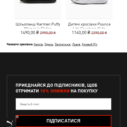
Шльопанці Karmen Puffy
Дитячі кросівки Pounce
Дитя
Women's Slides
Lite Sneakers Kids
L
1490,00 ₴
1140,00 ₴
1
2990,00 ₴
2290,00 ₴
Чоловічі кросівки:
Харків
,
Одеса
,
Запоріжжя
,
Львів
,
Кривий Ріг
ПРИЄДНАЙСЯ ДО ПІДПИСНИКІВ, ЩОБ
ОТРИМАТИ
10% ЗНИЖКИ
НА ПОКУПКУ
Введіть E-mail
ПІДПИСАТИСЯ