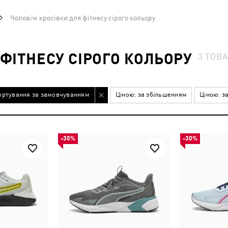
Чоловічі кросівки для фітнесу сірого кольору
 ФІТНЕСУ СІРОГО КОЛЬОРУ
3
ТОВ
ортування за замовчуванням
Ціною: за збільшенням
Ціною: з
-30%
-30%