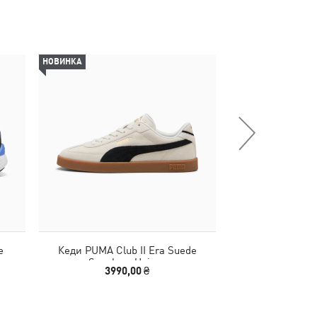
НОВИНКА
-29%
e
Кеди PUMA Club II Era Suede
Дитячі кросів
Sneakers Unisex
Sneake
3990,00 ₴
1690,00