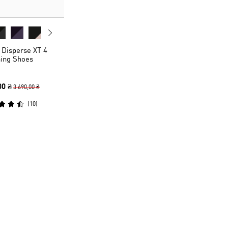
 Disperse XT 4
ning Shoes
00 ₴
3 690,00 ₴
(
10
)