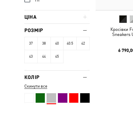
ЦІНА
Кросівки F
РОЗМІР
Sneakers 
37
38
40
40.5
42
6 790,0
43
44
45
КОЛІР
Скинути все