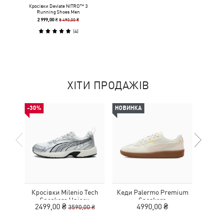
Кросівки Deviate NITRO™ 3
Running Shoes Men
8 490,00 ₴
2 999,00 ₴
(
4
)
ХІТИ ПРОДАЖІВ
-30%
НОВИНКА
Кросівки Milenio Tech
Кеди Palermo Premium
Дитя
Sneakers Unisex
Sneakers
L
2499,00 ₴
4990,00 ₴
3590,00 ₴