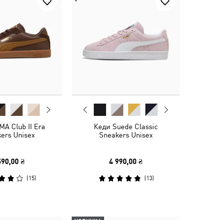
A Club II Era
Кеди Suede Classic
ers Unisex
Sneakers Unisex
590,00 ₴
4 990,00 ₴
(
15
)
(
13
)