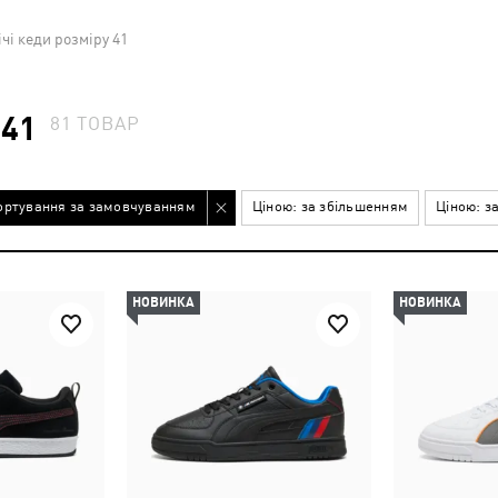
чі кеди розміру 41
 41
81
ТОВАР
ортування за замовчуванням
Ціною: за збільшенням
Ціною: з
НОВИНКА
НОВИНКА