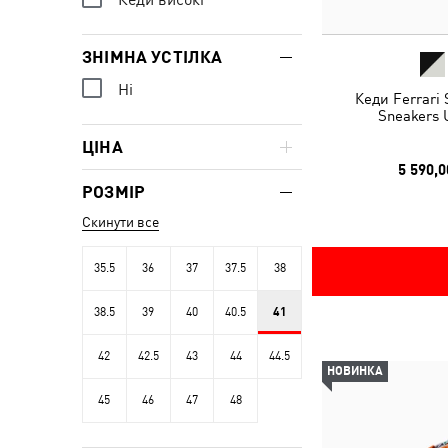
ЗНІМНА УСТІЛКА
Ні
Кеди Ferrari
Sneakers 
ЦІНА
5 590,0
РОЗМІР
Скинути все
35.5
36
37
37.5
38
38.5
39
40
40.5
41
42
42.5
43
44
44.5
НОВИНКА
45
46
47
48