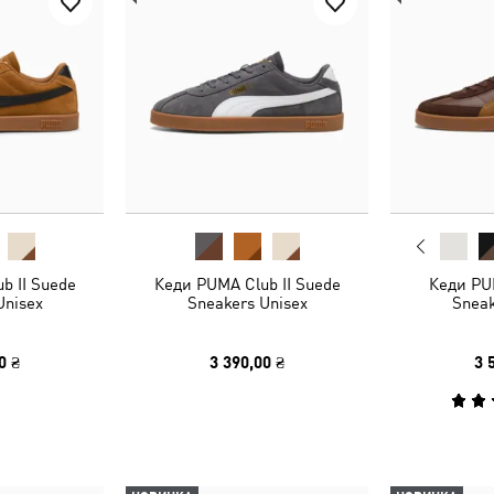
b II Suede
Кеди PUMA Club II Suede
Кеди PUM
Unisex
Sneakers Unisex
Sneak
0 ₴
3 390,00 ₴
3 