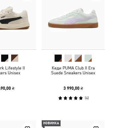
k Lifestyle II
Кеди PUMA Club II Era
ers Unisex
Suede Sneakers Unisex
490,00 ₴
3 990,00 ₴
(
4
)
НОВИНКА