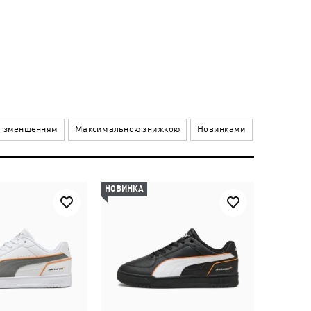
а зменшенням
Максимальною знижкою
Новинками
НОВИНКА