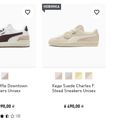
НОВИНКА
ffle Downtown
Кеди Suede Charles F.
ers Unisex
Stead Sneakers Unisex
390,00 ₴
6 490,00 ₴
(
2
)