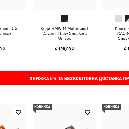
 Suede OG
Кеди BMW M Motorsport
Кросів
Unisex
Caven III Low Sneakers
RACIN
Unisex
Sneak
0 ₴
4 190,00 ₴
4 
ЗНИЖКА
5%
ТА БЕЗКОШТОВНА ДОСТАВКА ПР
НОВИНКА
НОВИНКА