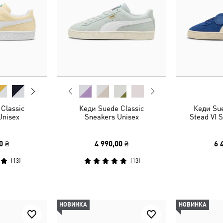
Classic
Кеди Suede Classic
Кеди Sue
Unisex
Sneakers Unisex
Stead VI 
0 ₴
4 990,00 ₴
6 
(
13
)
(
13
)
НОВИНКА
НОВИНКА