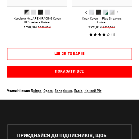
Кросівки McLAREN RACING Caven
Кеди Caven III Plus Sneakers
III Sneakers Unisex
Unisex
3 990,00 ₴
3 990,00 ₴
1 990,00 ₴
2 790,00 ₴
(
1
)
ЩЕ 35 ТОВАРІВ
ПОКАЗАТИ ВСЕ
Чоловічі кеди:
Дніпро
,
Одеса
,
Запоріжжя
,
Львів
,
Кривий Ріг
ПРИЄДНАЙСЯ ДО ПІДПИСНИКІВ, ЩОБ