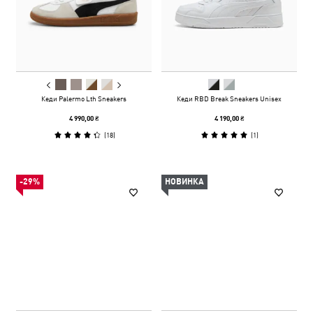
Кеди Palermo Lth Sneakers
Кеди RBD Break Sneakers Unisex
4 990,00 ₴
4 190,00 ₴
(
18
)
(
1
)
-29%
НОВИНКА