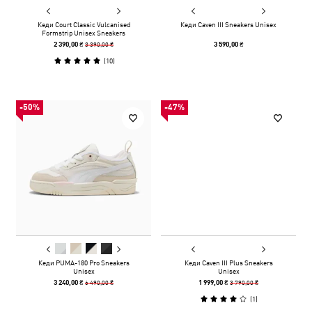
Кеди Court Classic Vulcanised
Кеди Caven III Sneakers Unisex
Formstrip Unisex Sneakers
3 390,00 ₴
2 390,00 ₴
3 590,00 ₴
(
10
)
-50%
-47%
Кеди PUMA-180 Pro Sneakers
Кеди Caven III Plus Sneakers
Unisex
Unisex
6 490,00 ₴
3 790,00 ₴
3 240,00 ₴
1 999,00 ₴
(
1
)