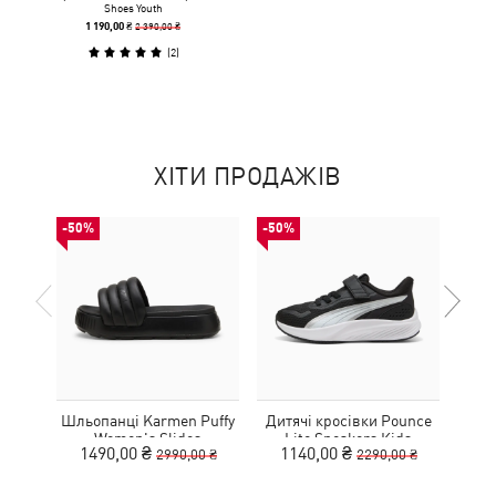
Shoes Youth
2 390,00 ₴
1 190,00 ₴
(
2
)
ХІТИ ПРОДАЖІВ
-50%
-50%
-50%
Шльопанці Karmen Puffy
Дитячі кросівки Pounce
Дитя
Women's Slides
Lite Sneakers Kids
L
1490,00 ₴
1140,00 ₴
1
2990,00 ₴
2290,00 ₴