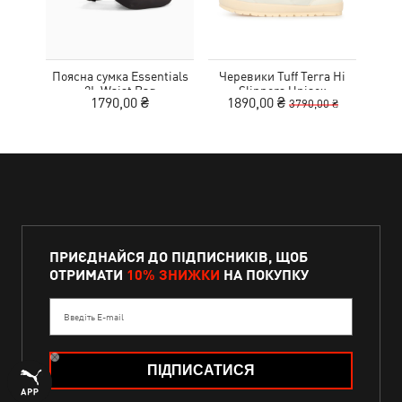
Поясна сумка Essentials
Черевики Tuff Terra Hi
К
2L Waist Bag
Slippers Unisex
1790,00 ₴
1890,00 ₴
3790,00 ₴
ПРИЄДНАЙСЯ ДО ПІДПИСНИКІВ, ЩОБ
ОТРИМАТИ
10% ЗНИЖКИ
НА ПОКУПКУ
Введіть E-mail
ПІДПИСАТИСЯ